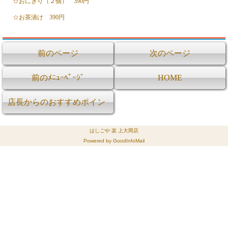
☆おにぎり（２個） 390円
☆お茶漬け 390円
前のページ
次のページ
前のﾒﾆｭｰﾍﾟｰｼﾞ
HOME
店長からのおすすめポイント
はしごや 楽 上大岡店
Powered by GoodInfoMail