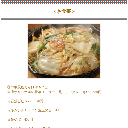
＜お食事＞
◎中華風あんかけやきそば
当店オリジナルの看板メニュー。是非、ご賞味下さい。530円
☆石焼ビビンバ 550円
☆キムチチャーハン温玉のせ 480円
☆茶そば 450円