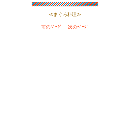
≪まぐろ料理≫
前のﾍﾟｰｼﾞ
次のﾍﾟｰｼﾞ