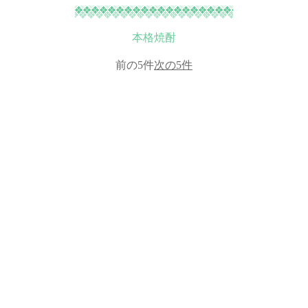
本格焼酎
前の5件
次の5件