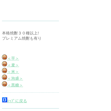
本格焼酎３０種以上!
プレミアム焼酎も有り
＜芋＞
＜麦＞
＜米＞
＜泡盛＞
＜黒糖＞
ﾄｯﾌﾟに戻る