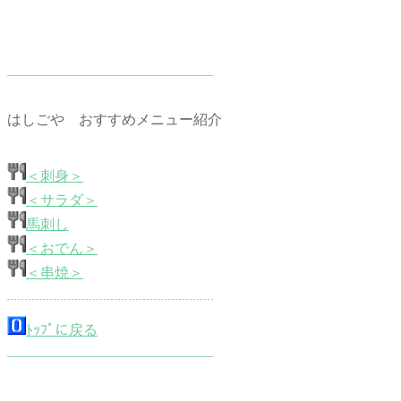
はしごや おすすめメニュー紹介
＜刺身＞
＜サラダ＞
馬刺し
＜おでん＞
＜串焼＞
ﾄｯﾌﾟに戻る