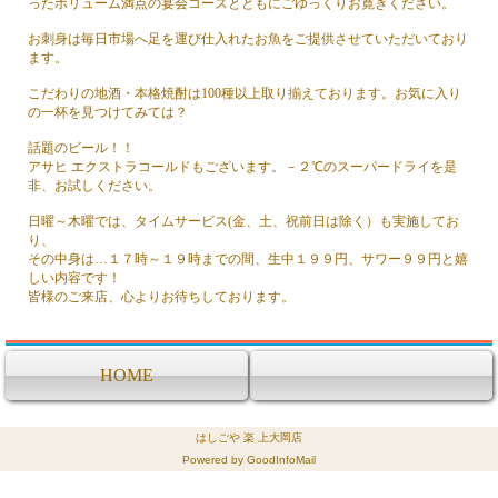
ったボリューム満点の宴会コースとともにごゆっくりお寛ぎください。
お刺身は毎日市場へ足を運び仕入れたお魚をご提供させていただいており
ます。
こだわりの地酒・本格焼酎は100種以上取り揃えております。お気に入り
の一杯を見つけてみては？
話題のビール！！
アサヒ エクストラコールドもございます。－２℃のスーパードライを是
非、お試しください。
日曜～木曜では、タイムサービス(金、土、祝前日は除く）も実施してお
り、
その中身は…１７時～１９時までの間、生中１９９円、サワー９９円と嬉
しい内容です！
皆様のご来店、心よりお待ちしております。
HOME
はしごや 楽 上大岡店
Powered by GoodInfoMail